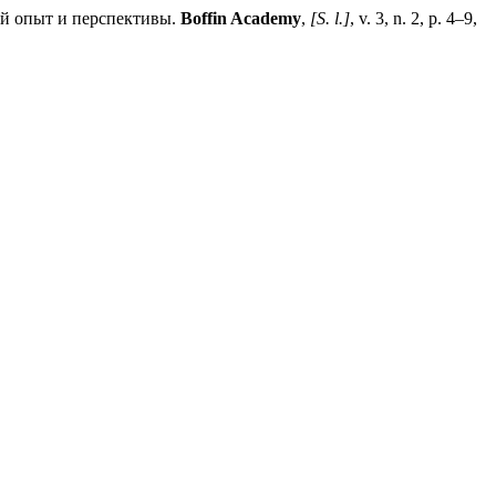
й опыт и перспективы.
Boffin Academy
,
[S. l.]
, v. 3, n. 2, p. 4–9,