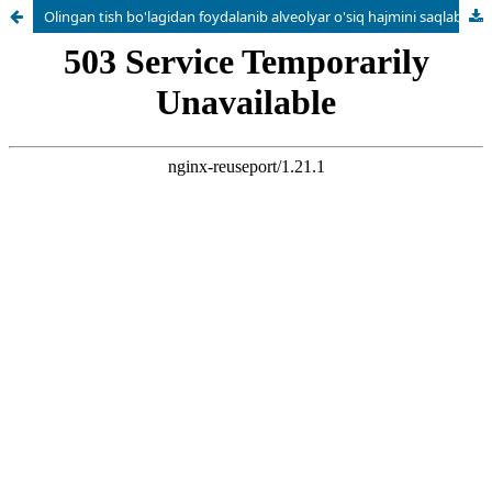
Olingan tish bo'lagidan foydalanib alveolyar o'siq hajmini saqlab qolishni takomillashtirish