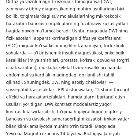
Diffuziya vaznli magnit-rezonans tomografiya (DWI)
zamonaviy tibbiy diagnostikaning muhim usullaridan biri
bo‘lib, to‘qimalardagi suv molekulalarining mikroskopik
harakatini baholash orqali ularning tuzilmaviy xususiyatlari
haqida noyob ma’lumot beradi. Ushbu maqolada DWI ning
fizik asoslari, apparat ko‘rinadigan diffuziya koeffitsienti
(ADC) miqdor ko‘rsatkichining klinik ahamiyati, turli klinik
sohalarda — o‘tkir ishemik insult diagnostikasi, onkologik
kasalliklar (miya shishlari, prostata, ko‘krak, qovuq va to‘g‘ri
ichak saratoni), muskuloskeletal tizim kasalliklari hamda
abdominal va kardiak imagingdagi qo‘llanilishi tahlil
qilinadi. Shuningdek, DWI ning asosiy cheklovlari —
susseptibilik artefaktlari, EPI distorsiyalari, T2 shine-through
effekti va harakat artefaktlari, hamda ularni bartaraf etish
usullari yoritilgan. DWI kontrast moddalarsiz yuqori
kontrastli tasvirlar olish, to‘qima hujayraliligini miqdoriy
baholash va davolash samaradorligini kuzatish imkoniyatlari
bilan klinik amaliyotda muhim o‘rin tutadi. Maqolada
Yevropa Magnit-rezonans Tibbiyot va Biologiya Jamiyati