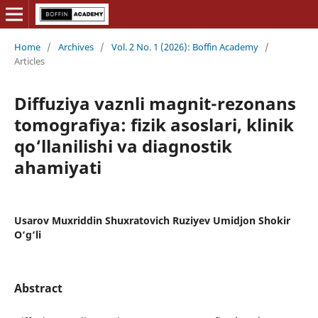
Home
/
Archives
/
Vol. 2 No. 1 (2026): Boffin Academy
/
Articles
Diffuziya vaznli magnit-rezonans
tomografiya: fizik asoslari, klinik
qo‘llanilishi va diagnostik
ahamiyati
Usarov Muxriddin Shuxratovich Ruziyev Umidjon Shokir
O‘g‘li
Abstract