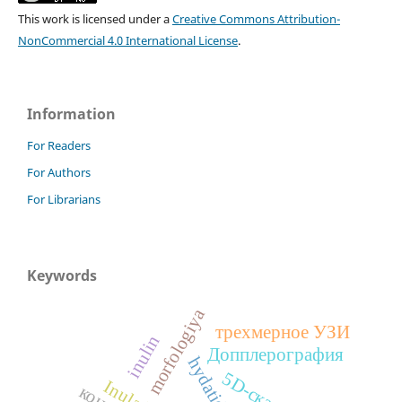
This work is licensed under a
Creative Commons Attribution-
NonCommercial 4.0 International License
.
Information
For Readers
For Authors
For Librarians
Keywords
morfologiya
трехмерное УЗИ
inulin
Допплерография
I
n
u
l
a
e
l
e
n
i
u
m