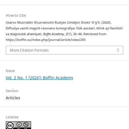
How to Cite
Usarov Muxriddin Shuxratovich Ruziyev Umidjon Shokir O‘g‘li. (2026).
Diffuziya vaznli magnit-rezonans tomografiya: fizik asoslari, klinik qo‘llanilishi
va diagnostik ahamiyati.
Boffin Academy
,
2
(1), 36–46. Retrieved from
https://boffin.su/index.php/journal/article/view/293
More Citation Formats
Issue
Vol. 2 No. 1 (2026): Boffin Academy
Section
Articles
License